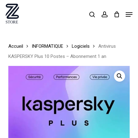
Skip
Men
search
account
to
Close
main
Menu
content
Accueil
INFORMATIQUE
Logiciels
Antivirus
KASPERSKY Plus 10 Postes – Abonnement 1 an