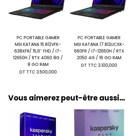
PC PORTABLE GAMER
PC PORTABLE GAMER
MSI KATANA 15 B12VFK-
MSI KATANA 17 B12UCXK-
638XFR/ 15,6″ FHD / I7-
660FR / I7-12650H / RTX
12650H / RTX 4060 8G /
2050 4G / 16 GO RAM
8 GO RAM
DT TTC
3.100,000
DT TTC
3.500,000
Vous aimerez peut-être aussi…