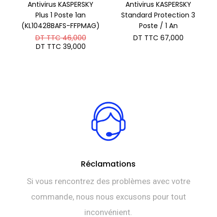
Antivirus KASPERSKY
Antivirus KASPERSKY
Plus 1 Poste 1an
Standard Protection 3
(KL10428BAFS-FFPMAG)
Poste / 1 An
Le
DT TTC
46,000
DT TTC
67,000
prix
Le
DT TTC
39,000
initial
prix
était :
actuel
DT
est :
TTC 46,000.
DT
TTC 39,000.
Réclamations
Si vous rencontrez des problèmes avec votre
commande, nous nous excusons pour tout
inconvénient.