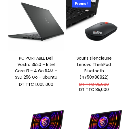
Promo !
PC PORTABLE Dell
Souris silencieuse
Vostro 3520 – Intel
Lenovo ThinkPad
Core i3 – 4 Go RAM –
Bluetooth
SSD 256 Go – Ubuntu
(4Y50X88822)
Le
DT TTC
1.005,000
DT TTC
95,000
prix
Le
DT TTC
85,000
initial
prix
était :
actuel
DT
est :
TTC 95,0
DT
TTC 85,0