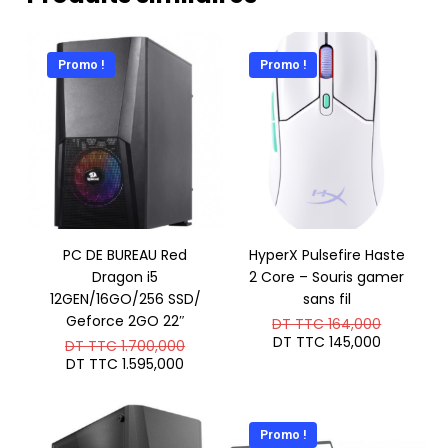
Promo !
Promo !
PC DE BUREAU Red
HyperX Pulsefire Haste
Dragon i5
2 Core – Souris gamer
12GEN/16GO/256 SSD/
sans fil
Geforce 2GO 22″
Le
DT TTC
164,000
prix
Le
DT TTC
145,000
Le
DT TTC
1.700,000
initial
prix
prix
Le
DT TTC
1.595,000
était :
actuel
initial
prix
DT
est :
était :
actuel
TTC 164,
DT
DT
est :
TTC 145,
TTC 1.700,000.
DT
Promo !
TTC 1.595,000.