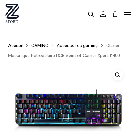
Skip
Men
search
account
to
Close
main
Menu
content
Accueil
GAMING
Accessoires gaming
Clavier
Mécanique Rétroéclairé RGB Spirit of Gamer Xpert-K400