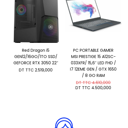
Red Dragon i5
PC PORTABLE GAMER
GEN12/16GO/1TO SSD/
MSI PRESTIGE 15 A12SC-
GEFORCE RTX 3050 22″
033XFR/ 15,6″ LED FHD /
I7 12EME GEN / GTX 1650
DT TTC
2.519,000
/ 8 GO RAM
Le
DT TTC
4.610,000
prix
Le
DT TTC
4.500,000
initial
prix
était :
actuel
DT
est :
TTC 4.6
DT
TTC 4.