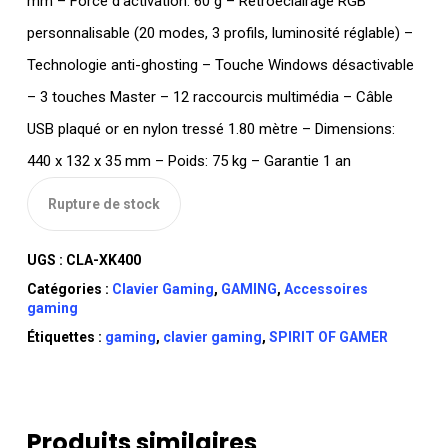
mm – Force d’activation: 60 g – Rétroéclairage RGB
personnalisable (20 modes, 3 profils, luminosité réglable) –
Technologie anti-ghosting – Touche Windows désactivable
– 3 touches Master – 12 raccourcis multimédia – Câble
USB plaqué or en nylon tressé 1.80 mètre – Dimensions:
440 x 132 x 35 mm – Poids: 75 kg – Garantie 1 an
Rupture de stock
UGS :
CLA-XK400
Catégories :
Clavier Gaming
,
GAMING
,
Accessoires
gaming
Étiquettes :
gaming
,
clavier gaming
,
SPIRIT OF GAMER
Produits similaires