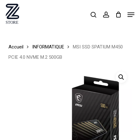
Skip
Men
search
account
to
Close
main
Menu
content
Accueil
INFORMATIQUE
MSI SSD SPATIUM M450
PCIE 4.0 NVME M.2 500GB