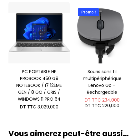
Promo !
PC PORTABLE HP
Souris sans fil
PROBOOK 450 G9
multipériphérique
NOTEBOOK / I7 12ÈME
Lenovo Go –
GÉN / 8 GO / GRIS /
Rechargeable
WINDOWS 11 PRO 64
Le
DT TTC
234,000
prix
Le
DT TTC
220,000
DT TTC
3.029,000
initial
prix
était :
actuel
DT
est :
TTC 234
DT
TTC 220
Vous aimerez peut-être aussi…