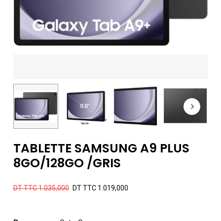
TABLETTE SAMSUNG A9 PLUS
8GO/128GO /GRIS
Le
Le
DT TTC
1.035,000
DT TTC
1.019,000
prix
prix
initial
actuel