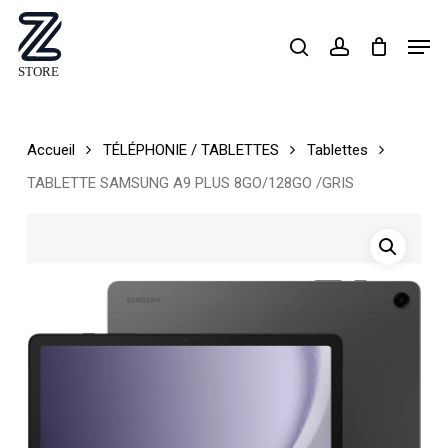
Skip
Men
search
account
to
Close
main
Menu
content
Accueil
TÉLÉPHONIE / TABLETTES
Tablettes
TABLETTE SAMSUNG A9 PLUS 8GO/128GO /GRIS