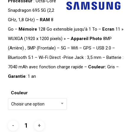
Processeur
: Octa-Core
était :
est :
Snapdragon 695 5G (2,2
DT
DT
GHz, 1,8 GHz) –
RAM
8
TTC 1.035,000.
TTC 1.019,000
Go –
Mémoire
128 Go extensible jusqu’à 1 To –
Ecran
11 »
WUXGA (1920 x 1200 pixels) » –
Appareil Photo
8MP
(Arrière) , 5MP (Frontale) – 5G – Wifi – GPS – USB 2.0 –
Bluetooth 5.1 – Wi-Fi Direct -Prise Jack : 3,5 mm – Batterie :
7040 mAh avec fonction charge rapide –
Couleur:
Gris –
Garantie
: 1 an
Couleur
Choisir une option