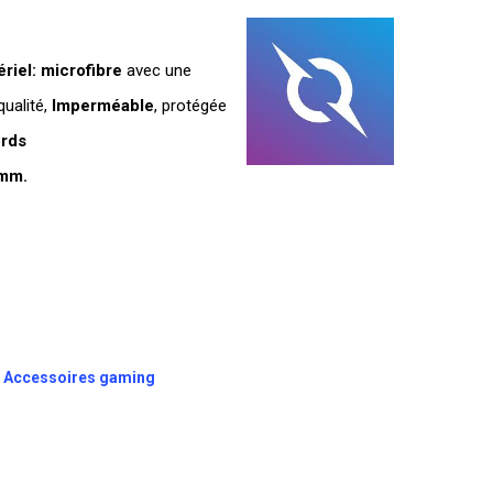
ériel:
microfibre
avec une
ualité,
Imperméabl
e
, protégée
rds
mm.
,
Accessoires gaming