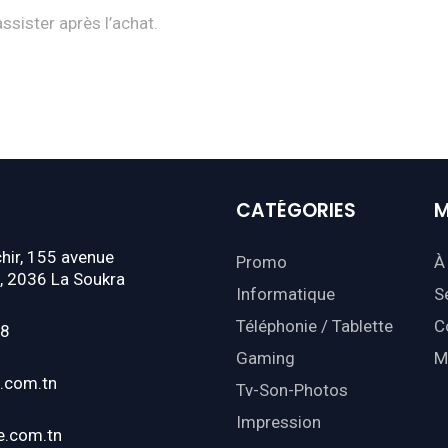
assister après l’achat.
CATÉGORIES
M
hir, 155 avenue
Promo
À
, 2036 La Soukra
Informatique
S
Téléphonie / Tablette
C
18
Gaming
M
.com.tn
Tv-Son-Photos
Impression
e.com.tn