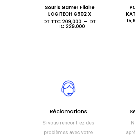
Souris Gamer Filaire
P
LOGITECH G502 X
KAT
15,
DT TTC
209,000
–
DT
Plage
TTC
229,000
de
prix :
DT
TTC 209,000
à
DT
TTC 229,000
Réclamations
S
Si vous rencontrez des
N
problèmes avec votre
aprè