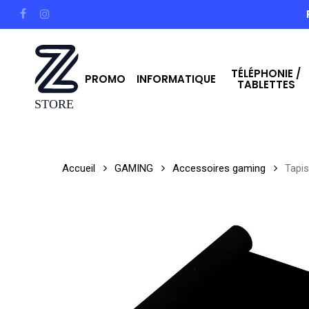
Skip
facebook
instagram
to
main
TÉLÉPHONIE /
content
PROMO
INFORMATIQUE
TABLETTES
Hit enter to search or ESC to close
Accueil
GAMING
Accessoires gaming
Tapi