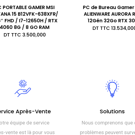
C PORTABLE GAMER MSI
PC de Bureau Gamer
ANA 15 B12VFK-638XFR/
ALIENWARE AURORA R1
6″ FHD / I7-12650H / RTX
12Gén 32Go RTX 3
4060 8G / 8 GO RAM
DT TTC
13.534,00
DT TTC
3.500,000
ervice Après-Vente
Solutions
otre équipe de service
Nous comprenons que 
s-vente est là pour vous
problèmes peuvent surve