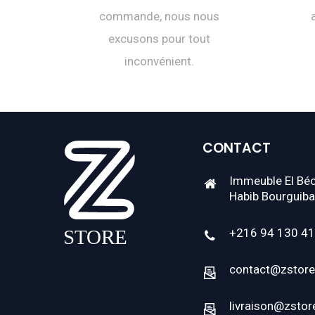
commande, nous nous
excusons pour tout
inconvénient.
CONTACT
Immeuble El Béc
Habib Bourguiba
+216 94 130 4
contact@zstore
livraison@zstor