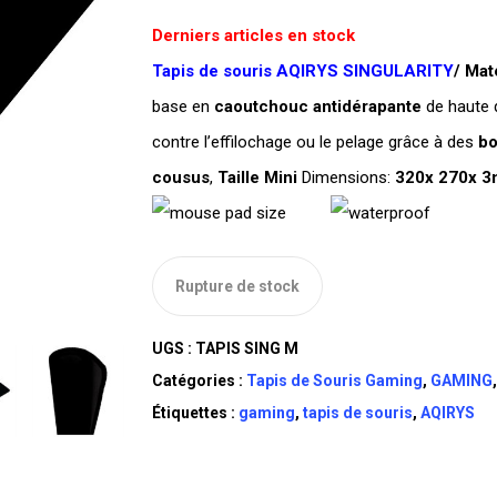
Derniers articles en stock
Tapis de souris AQIRYS SINGULARITY
/
Mat
base en
caoutchouc antidérapante
de haute q
contre l’effilochage ou le pelage grâce à des
bo
cousus
,
Taille Mini
Dimensions:
320x 270x 3
Rupture de stock
UGS :
TAPIS SING M
Catégories :
Tapis de Souris Gaming
,
GAMING
Étiquettes :
gaming
,
tapis de souris
,
AQIRYS