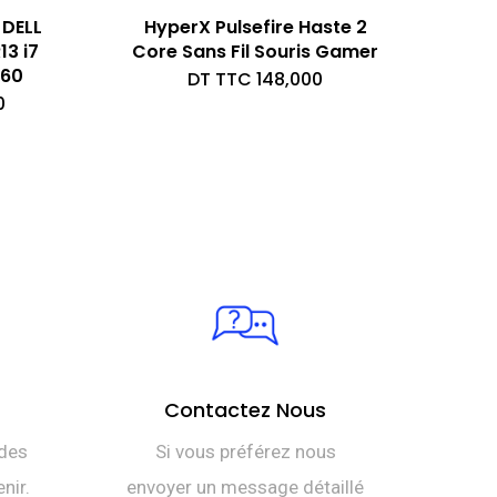
 DELL
HyperX Pulsefire Haste 2
3 i7
Core Sans Fil Souris Gamer
060
DT TTC
148,000
0
Contactez Nous
des
Si vous préférez nous
nir.
envoyer un message détaillé