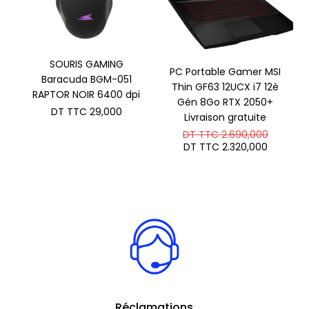
SOURIS GAMING
PC Portable Gamer MSI
Baracuda BGM-051
Thin GF63 12UCX i7 12è
RAPTOR NOIR 6400 dpi
Gén 8Go RTX 2050+
DT TTC
29,000
Livraison gratuite
Le
DT TTC
2.690,000
prix
Le
DT TTC
2.320,000
initial
prix
était :
actuel
DT
est :
TTC 2.6
DT
TTC 2.3
Réclamations