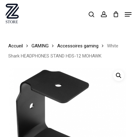
Skip
Men
search
account
to
Close
main
Menu
content
Accueil
GAMING
Accessoires gaming
White
Shark HEADPHONES STAND HDS-12 MOHAWK