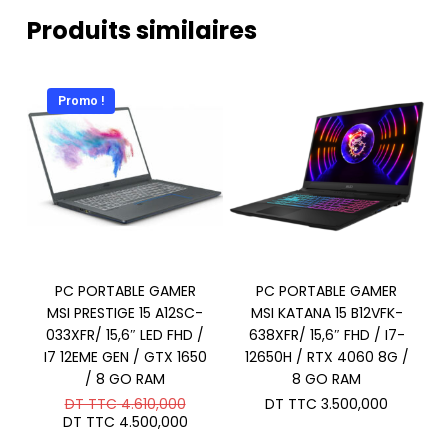
Produits similaires
Promo !
PC PORTABLE GAMER
PC PORTABLE GAMER
MSI PRESTIGE 15 A12SC-
MSI KATANA 15 B12VFK-
033XFR/ 15,6″ LED FHD /
638XFR/ 15,6″ FHD / I7-
I7 12EME GEN / GTX 1650
12650H / RTX 4060 8G /
/ 8 GO RAM
8 GO RAM
Le
DT TTC
4.610,000
DT TTC
3.500,000
prix
Le
DT TTC
4.500,000
initial
prix