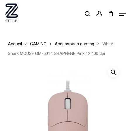
Skip
Men
search
account
to
Close
main
Menu
content
Accueil
GAMING
Accessoires gaming
White
Shark MOUSE GM-5014 GRAPHENE Pink 12.400 dpi