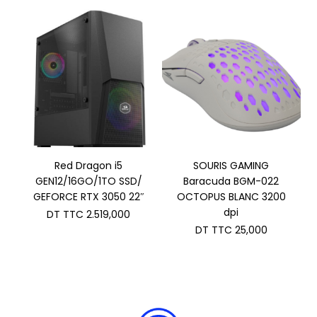
était :
actuel
DT
est :
TTC 4.610,000.
DT
TTC 4.500,000.
Red Dragon i5
SOURIS GAMING
GEN12/16GO/1TO SSD/
Baracuda BGM-022
GEFORCE RTX 3050 22″
OCTOPUS BLANC 3200
dpi
DT TTC
2.519,000
DT TTC
25,000