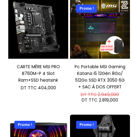
Promo !
CARTE MÈRE MSI PRO
Pc Portable MSI Gaming
B760M-P 4 Slot
Katana i5 12Gén 8Go/
Ram+SSD heatsink
512Go SSD RTX 3050 6G
+ SAC À DOS OFFERT
DT TTC
404,000
Le
DT TTC
2.949,000
prix
Le
DT TTC
2.819,000
initial
prix
était :
actuel
DT
est :
TTC 2.
DT
TTC 2.8
Promo !
Promo !