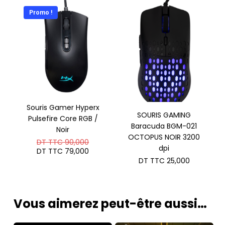
Promo !
Souris Gamer Hyperx
SOURIS GAMING
Pulsefire Core RGB /
Baracuda BGM-021
Noir
OCTOPUS NOIR 3200
Le
DT TTC
90,000
dpi
prix
Le
DT TTC
79,000
initial
prix
DT TTC
25,000
était :
actuel
DT
est :
TTC 90,000.
DT
TTC 79,000.
Vous aimerez peut-être aussi…