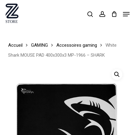
Skip
Men
search
account
to
Close
main
Menu
content
Accueil
GAMING
Accessoires gaming
White
Shark MOUSE PAD 400x300x3 MP-1966 – SHARK