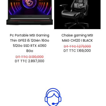
Pc Portable MSI Gaming
Chaise gaming MSI
Thin GF63 i5 12Gén 16Go
MAG CH120 I BLACK
512Go SSD RTX 4060
Le
DT TTC
1.271,000
prix
Le
DT TTC
1.169,000
8Go
initial
prix
Le
DT TTC
3.130,000
était :
actuel
prix
Le
DT
DT TTC
2.897,000
est :
initial
prix
TTC 1.27
DT
était :
actuel
TTC 1.16
DT
est :
TTC 3.130,000.
DT
TTC 2.897,000.