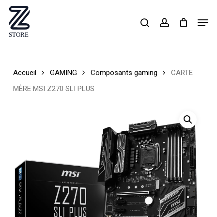
Skip
Men
search
account
to
Close
main
Menu
content
Accueil
GAMING
Composants gaming
CARTE
MÈRE MSI Z270 SLI PLUS