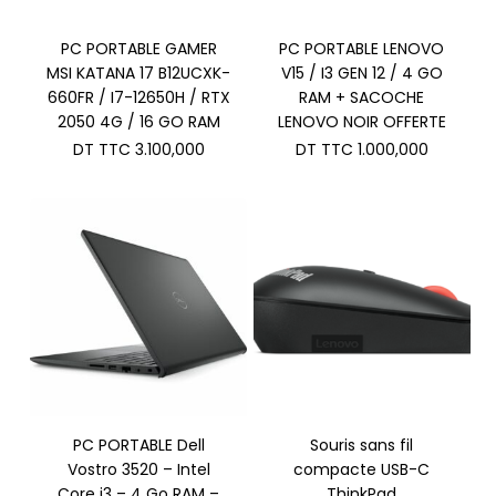
PC PORTABLE GAMER
PC PORTABLE LENOVO
MSI KATANA 17 B12UCXK-
V15 / I3 GEN 12 / 4 GO
660FR / I7-12650H / RTX
RAM + SACOCHE
2050 4G / 16 GO RAM
LENOVO NOIR OFFERTE
DT TTC
3.100,000
DT TTC
1.000,000
PC PORTABLE Dell
Souris sans fil
Vostro 3520 – Intel
compacte USB-C
Core i3 – 4 Go RAM –
ThinkPad