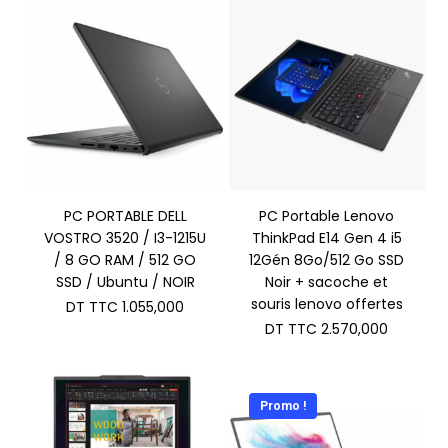
PC PORTABLE DELL
PC Portable Lenovo
VOSTRO 3520 / I3-1215U
ThinkPad E14 Gen 4 i5
/ 8 GO RAM / 512 GO
12Gén 8Go/512 Go SSD
SSD / Ubuntu / NOIR
Noir + sacoche et
souris lenovo offertes
DT TTC
1.055,000
DT TTC
2.570,000
Promo !