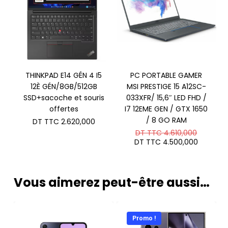
THINKPAD E14 GÉN 4 I5
PC PORTABLE GAMER
12È GÉN/8GB/512GB
MSI PRESTIGE 15 A12SC-
SSD+sacoche et souris
033XFR/ 15,6″ LED FHD /
offertes
I7 12EME GEN / GTX 1650
/ 8 GO RAM
DT TTC
2.620,000
Le
DT TTC
4.610,000
prix
Le
DT TTC
4.500,000
initial
prix
était :
actuel
DT
est :
TTC 4.6
DT
Vous aimerez peut-être aussi…
TTC 4.
Promo !