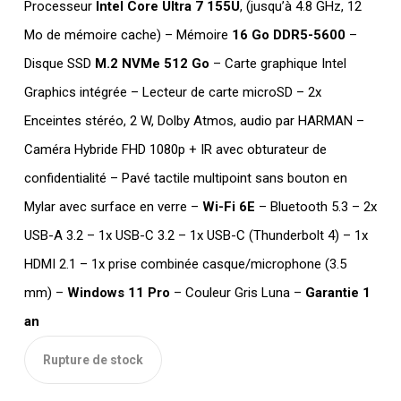
Processeur
Intel Core Ultra 7 155U
, (jusqu’à 4.8 GHz, 12
Mo de mémoire cache) – Mémoire
16 Go DDR5-5600
–
Disque SSD
M.2 NVMe 512 Go
– Carte graphique Intel
Graphics intégrée – Lecteur de carte microSD – 2x
Enceintes stéréo, 2 W, Dolby Atmos, audio par HARMAN –
Caméra Hybride FHD 1080p + IR avec obturateur de
confidentialité – Pavé tactile multipoint sans bouton en
Mylar avec surface en verre –
Wi-Fi 6E
– Bluetooth 5.3 – 2x
USB-A 3.2 – 1x USB-C 3.2 – 1x USB-C (Thunderbolt 4) – 1x
HDMI 2.1 – 1x prise combinée casque/microphone (3.5
mm) –
Windows 11 Pro
– Couleur Gris Luna –
Garantie 1
an
Rupture de stock