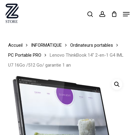
Skip
Men
search
account
to
Close
main
Menu
content
Accueil
INFORMATIQUE
Ordinateurs portables
PC Portable PRO
Lenovo ThinkBook 14″ 2-en-1 G4 IML
U7 16Go /512 Go/ garantie 1 an