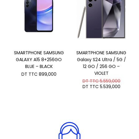
SMARTPHONE SAMSUNG
SMARTPHONE SAMSUNG
GALAXY A15 8+256GO
Galaxy S24 Ultra / 5G /
BLUE – BLACK
12 GO / 256 GO –
VIOLET
DT TTC
899,000
Le
DT TTC
5.559,000
prix
Le
DT TTC
5.539,000
initial
prix
était :
actuel
DT
est :
TTC 5.5
DT
TTC 5.5