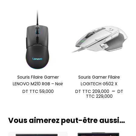
Souris Filaire Gamer
Souris Gamer Filaire
LENOVO M210 RGB – Noir
LOGITECH G502 X
–
DT TTC
59,000
DT TTC
209,000
DT
Plage
TTC
229,000
de
prix :
DT
TTC 209,
Vous aimerez peut-être aussi…
à
DT
TTC 229,