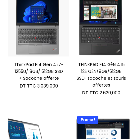
ThinkPad E14 Gen 4 i7-
THINKPAD E14 GÉN 4 I5
1255U/ 8GB/ 512GB SSD
12È GÉN/8GB/512GB
+ Sacoche offerte
SSD+sacoche et souris
offertes
DT TTC
3.039,000
DT TTC
2.620,000
Promo !