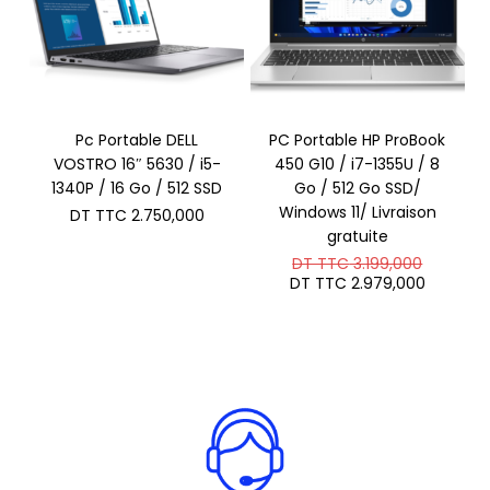
Pc Portable DELL
PC Portable HP ProBook
VOSTRO 16″ 5630 / i5-
450 G10 / i7-1355U / 8
1340P / 16 Go / 512 SSD
Go / 512 Go SSD/
Windows 11/ Livraison
DT TTC
2.750,000
gratuite
Le
DT TTC
3.199,000
prix
Le
DT TTC
2.979,000
initial
prix
était :
actuel
DT
est :
TTC 3.1
DT
TTC 2.9