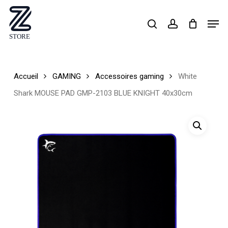
Skip
Men
search
account
to
Close
main
Menu
content
Accueil
GAMING
Accessoires gaming
White
Shark MOUSE PAD GMP-2103 BLUE KNIGHT 40x30cm