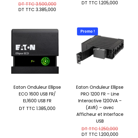
prix
Le
DT TTC
1.205,000
Le
DT TTC
3.500,000
initial
prix
prix
Le
DT TTC
3.385,000
était :
actuel
initial
prix
DT
est :
était :
actuel
TTC 1.27
DT
DT
est :
TTC 1.20
TTC 3.500,000.
DT
Promo !
TTC 3.385,000.
Eaton Onduleur Ellipse
Eaton Onduleur Ellipse
ECO 1600 USB FR/
PRO 1200 FR – Line
EL1600 USB FR
Interactive 1200VA –
(AVR) – avec
DT TTC
1.385,000
Afficheur et Interface
USB
Le
DT TTC
1.250,000
prix
Le
DT TTC
1.200,000