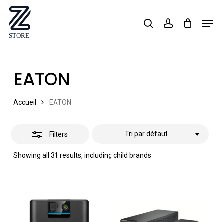
Skip
Men
search
account
Close
to
Close
Filters
main
Menu
content
EATON
Accueil
EATON
Tri par défaut
Filters
Showing all 31 results, including child brands