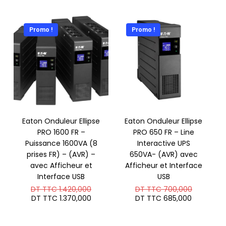
initial
prix
était :
actuel
DT
est :
TTC 1.25
DT
Promo !
Promo !
TTC 1.2
Eaton Onduleur Ellipse
Eaton Onduleur Ellipse
PRO 1600 FR –
PRO 650 FR – Line
Puissance 1600VA (8
Interactive UPS
prises FR) – (AVR) –
650VA- (AVR) avec
avec Afficheur et
Afficheur et Interface
Interface USB
USB
Le
Le
DT TTC
1.420,000
DT TTC
700,000
prix
prix
Le
Le
DT TTC
1.370,000
DT TTC
685,000
initial
initial
prix
prix
était :
était :
actuel
actuel
DT
DT
est :
est :