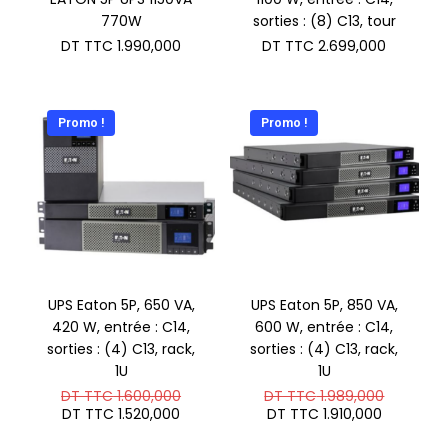
770W
sorties : (8) C13, tour
DT TTC
1.990,000
DT TTC
2.699,000
Promo !
Promo !
UPS Eaton 5P, 650 VA,
UPS Eaton 5P, 850 VA,
420 W, entrée : C14,
600 W, entrée : C14,
sorties : (4) C13, rack,
sorties : (4) C13, rack,
1U
1U
Le
Le
DT TTC
1.600,000
DT TTC
1.989,000
prix
prix
Le
Le
DT TTC
1.520,000
DT TTC
1.910,000
initial
initial
prix
prix
était :
était :
actuel
actuel