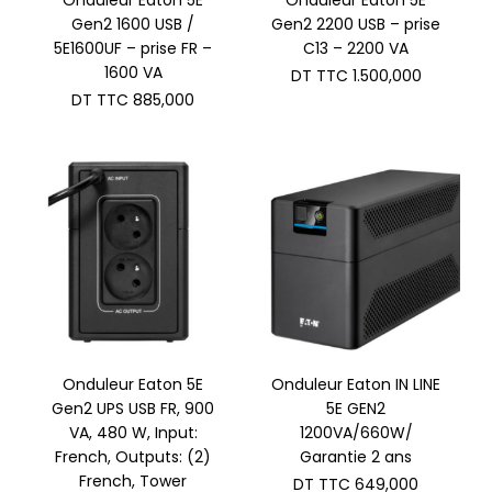
Onduleur Eaton 5E
Onduleur Eaton 5E
Gen2 1600 USB /
Gen2 2200 USB – prise
5E1600UF – prise FR –
C13 – 2200 VA
1600 VA
DT TTC
1.500,000
DT TTC
885,000
Onduleur Eaton 5E
Onduleur Eaton IN LINE
Gen2 UPS USB FR, 900
5E GEN2
VA, 480 W, Input:
1200VA/660W/
French, Outputs: (2)
Garantie 2 ans
French, Tower
DT TTC
649,000