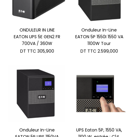
ONDULEUR IN LINE
Onduleur In-Line
EATON UPS 5E GEN2 FR
EATON 5P 1550I 1550 VA
700VA / 360W
1100W Tour
DT TTC
305,900
DT TTC
2.599,000
Onduleur In-Line
UPS Eaton 5P, 1550 VA,
EATON 5P UPS 1150VA
1100 W, entrée : C14,