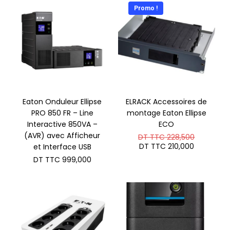
TTC 1.420,000.
TTC 700
DT
DT
Promo !
TTC 1.370,000.
TTC 685
Eaton Onduleur Ellipse
ELRACK Accessoires de
PRO 850 FR – Line
montage Eaton Ellipse
Interactive 850VA –
ECO
(AVR) avec Afficheur
Le
DT TTC
228,500
prix
Le
DT TTC
210,000
et Interface USB
initial
prix
DT TTC
999,000
était :
actuel
DT
est :
TTC 228
DT
TTC 210,